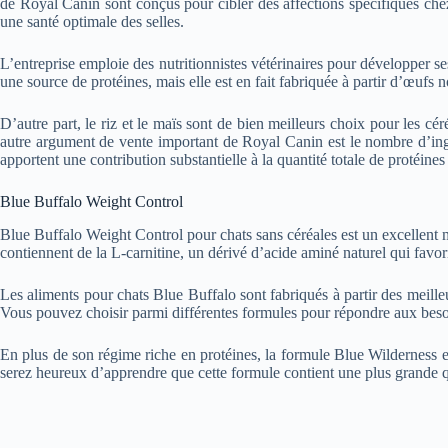
de Royal Canin sont conçus pour cibler des affections spécifiques chez 
une santé optimale des selles.
L’entreprise emploie des nutritionnistes vétérinaires pour développer s
une source de protéines, mais elle est en fait fabriquée à partir d’œufs n
D’autre part, le riz et le maïs sont de bien meilleurs choix pour les cé
autre argument de vente important de Royal Canin est le nombre d’ingré
apportent une contribution substantielle à la quantité totale de protéines 
Blue Buffalo Weight Control
Blue Buffalo Weight Control pour chats sans céréales est un excellent m
contiennent de la L-carnitine, un dérivé d’acide aminé naturel qui favor
Les aliments pour chats Blue Buffalo sont fabriqués à partir des meilleu
Vous pouvez choisir parmi différentes formules pour répondre aux beso
En plus de son régime riche en protéines, la formule Blue Wilderness est 
serez heureux d’apprendre que cette formule contient une plus grande qu