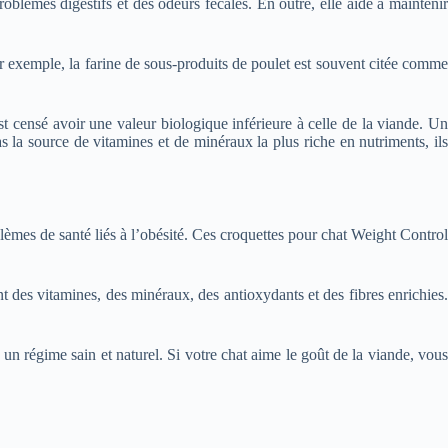
oblèmes digestifs et des odeurs fécales. En outre, elle aide à maintenir
ar exemple, la farine de sous-produits de poulet est souvent citée comme
est censé avoir une valeur biologique inférieure à celle de la viande. Un
 la source de vitamines et de minéraux la plus riche en nutriments, ils
lèmes de santé liés à l’obésité. Ces croquettes pour chat Weight Control
t des vitamines, des minéraux, des antioxydants et des fibres enrichies.
 un régime sain et naturel. Si votre chat aime le goût de la viande, vous