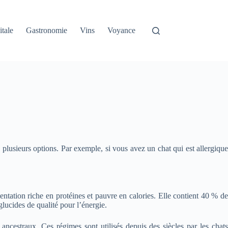
itale
Gastronomie
Vins
Voyance
plusieurs options. Par exemple, si vous avez un chat qui est allergique
entation riche en protéines et pauvre en calories. Elle contient 40 % de
glucides de qualité pour l’énergie.
 ancestraux. Ces régimes sont utilisés depuis des siècles par les chats