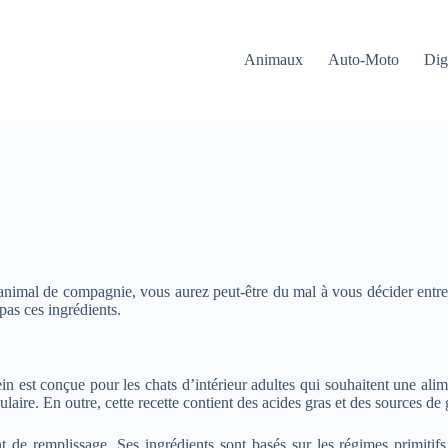
Animaux
Auto-Moto
Dig
animal de compagnie, vous aurez peut-être du mal à vous décider entre 
pas ces ingrédients.
n est conçue pour les chats d’intérieur adultes qui souhaitent une alim
aire. En outre, cette recette contient des acides gras et des sources de 
nt de remplissage. Ses ingrédients sont basés sur les régimes primitifs