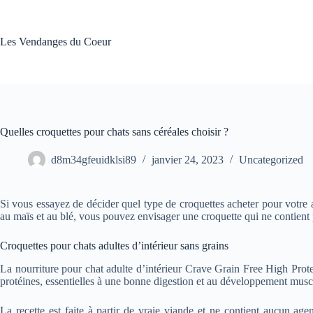
Passer
au
contenu
Les Vendanges du Coeur
Quelles croquettes pour chats sans céréales choisir ?
d8m34gfeuidklsi89
janvier 24, 2023
Uncategorized
Si vous essayez de décider quel type de croquettes acheter pour votre 
au maïs et au blé, vous pouvez envisager une croquette qui ne contient 
Croquettes pour chats adultes d’intérieur sans grains
La nourriture pour chat adulte d’intérieur Crave Grain Free High Protei
protéines, essentielles à une bonne digestion et au développement muscul
La recette est faite à partir de vraie viande et ne contient aucun age