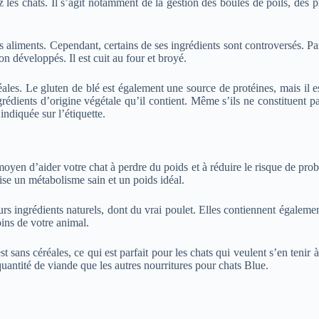
les chats. Il s’agit notamment de la gestion des boules de poils, des pr
es aliments. Cependant, certains de ses ingrédients sont controversés. P
on développés. Il est cuit au four et broyé.
réales. Le gluten de blé est également une source de protéines, mais il 
dients d’origine végétale qu’il contient. Même s’ils ne constituent pas
indiquée sur l’étiquette.
oyen d’aider votre chat à perdre du poids et à réduire le risque de prob
ise un métabolisme sain et un poids idéal.
rs ingrédients naturels, dont du vrai poulet. Elles contiennent égalemen
ins de votre animal.
sans céréales, ce qui est parfait pour les chats qui veulent s’en tenir à
antité de viande que les autres nourritures pour chats Blue.